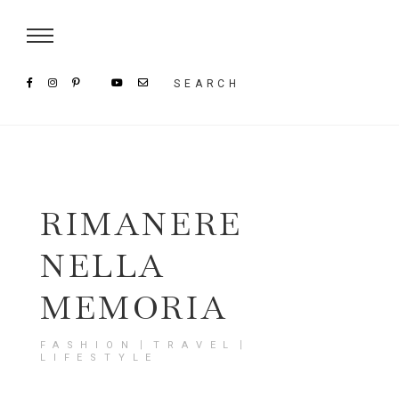
Damenmode im SAILERstyle Onlineshop
SEARCH
RIMANERE
NELLA
MEMORIA
FASHION〡TRAVEL〡
LIFESTYLE