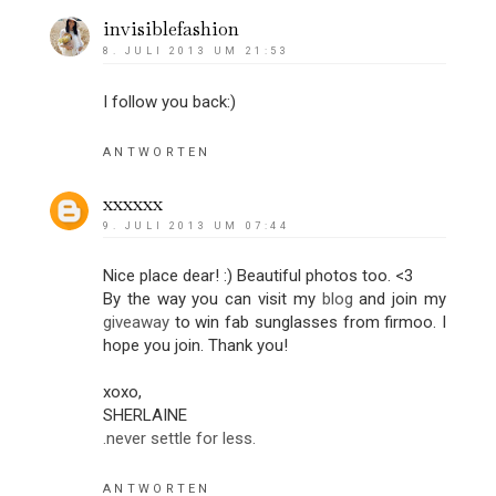
invisiblefashion
8. JULI 2013 UM 21:53
I follow you back:)
ANTWORTEN
xxxxxx
9. JULI 2013 UM 07:44
Nice place dear! :) Beautiful photos too. <3
By the way you can visit my
blog
and join my
giveaway
to win fab sunglasses from firmoo. I
hope you join. Thank you!
xoxo,
SHERLAINE
.never settle for less.
ANTWORTEN