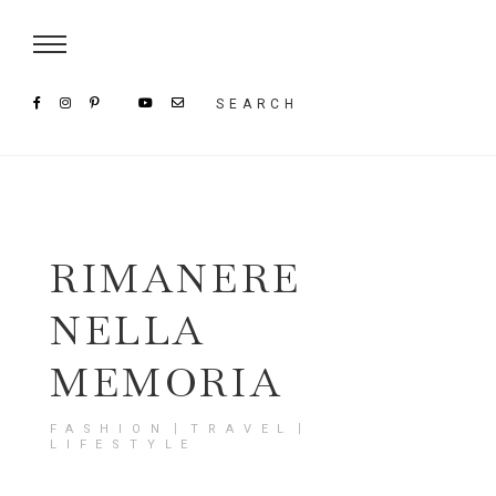
Damenmode im SAILERstyle Onlineshop
SEARCH
RIMANERE
NELLA
MEMORIA
FASHION〡TRAVEL〡
LIFESTYLE