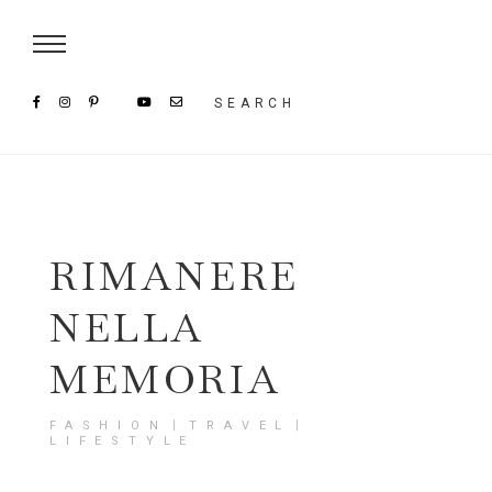
Damenmode im SAILERstyle Onlineshop
SEARCH
RIMANERE
NELLA
MEMORIA
FASHION〡TRAVEL〡
LIFESTYLE