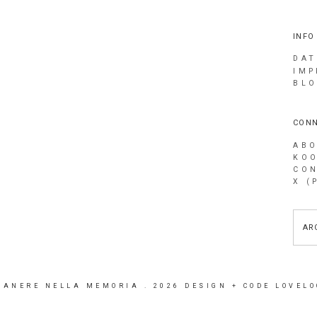
INFO
DAT
IMP
BLO
CONN
AB
KOO
CO
X (
AR
MANERE NELLA MEMORIA
.
2026
DESIGN + CODE
LOVELO