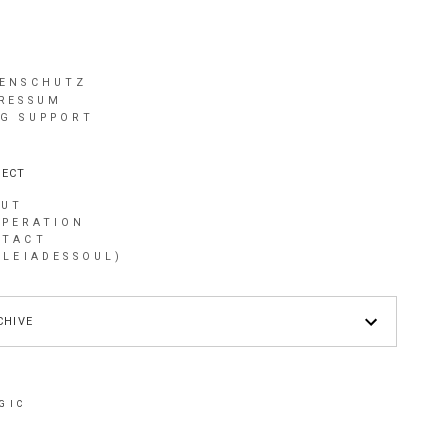
ENSCHUTZ
RESSUM
G SUPPORT
ECT
OUT
PERATION
NTACT
PLEIADESSOUL)
CHIVE
GIC