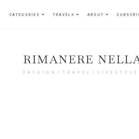
Damenmode im SAILERstyle Onlineshop
CATEGORIES
TRAVELS
ABOUT
SUBSCRI
RIMANERE NELL
FASHION〡TRAVEL〡LIFESTYL