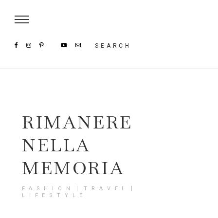
Damenmode im SAILERstyle Onlineshop
SEARCH
RIMANERE
NELLA
MEMORIA
FASHION〡TRAVEL〡
LIFESTYLE