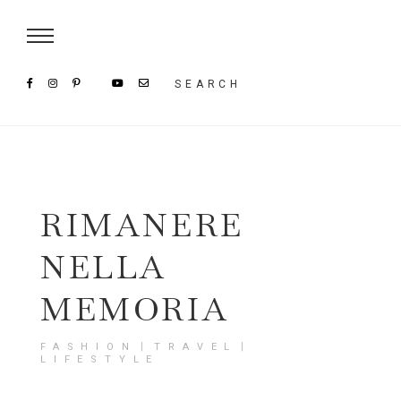
Damenmode im SAILERstyle Onlineshop
SEARCH
RIMANERE
NELLA
MEMORIA
FASHION〡TRAVEL〡
LIFESTYLE