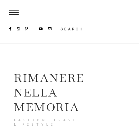
Damenmode im SAILERstyle Onlineshop
SEARCH
RIMANERE
NELLA
MEMORIA
FASHION〡TRAVEL〡
LIFESTYLE