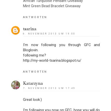
African Turquoise Pendant Giveaway
Mint Green Bead Bracelet Giveaway
ANTWORTEN
tsarina
6. NOVEMBER 2013 UM 19:00
I'm now following you through GFC and
Bloglovin.
following me?
http://my-world-tsarina.blogspot.ru/
ANTWORTEN
Katarzyna
7. NOVEMBER 2013 UM 17:49
Great look:)
I'm following you now on GFC, hope you will do