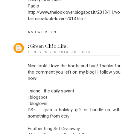
Paolo
http://www.thelooklover.blogspot.it/2013/11/vo
ta-miss-look-lover-2013.html
ANTWORTEN
: Green Chic Life :
6. NOVEMBER 2013 UM 15:06
Nice look! I love the boots and bag! Thanks for
the comment you left on my blog! I follow you
now!
: signe : the daily savant :
: blogspot
: bloglovin
PS~ … grab a holiday gift or bundle up with
something from
etsy
Feather Ring Set Giveaway