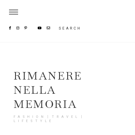
Damenmode im SAILERstyle Onlineshop
SEARCH
RIMANERE
NELLA
MEMORIA
FASHION〡TRAVEL〡
LIFESTYLE