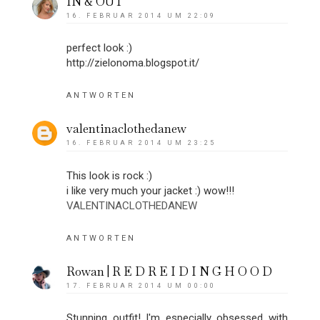
IN & OUT
16. FEBRUAR 2014 UM 22:09
perfect look :)
http://zielonoma.blogspot.it/
ANTWORTEN
valentinaclothedanew
16. FEBRUAR 2014 UM 23:25
This look is rock :)
i like very much your jacket :) wow!!!
VALENTINACLOTHEDANEW
ANTWORTEN
Rowan | R E D R E I D I N G H O O D
17. FEBRUAR 2014 UM 00:00
Stunning outfit! I'm especially obsessed with