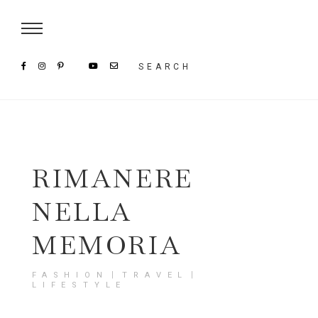
Damenmode im SAILERstyle Onlineshop
SEARCH
RIMANERE
NELLA
MEMORIA
FASHION〡TRAVEL〡
LIFESTYLE