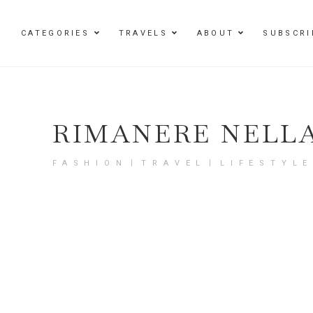
Damenmode im SAILERstyle Onlineshop
CATEGORIES
TRAVELS
ABOUT
SUBSCRI
RIMANERE NELL
FASHION〡TRAVEL〡LIFESTYL