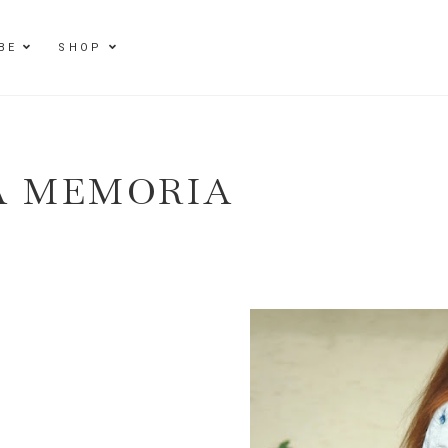
BE
SHOP
A MEMORIA
E