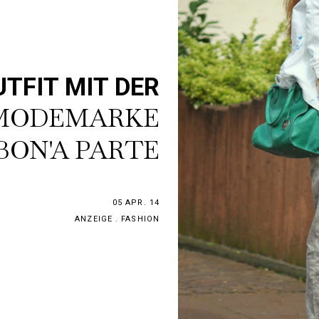
TFIT MIT DER
 MODEMARKE
BON'A PARTE
05 APR. 14
ANZEIGE
.
FASHION