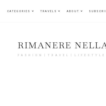
Damenmode im SAILERstyle Onlineshop
CATEGORIES
TRAVELS
ABOUT
SUBSCRI
RIMANERE NELL
FASHION〡TRAVEL〡LIFESTYL