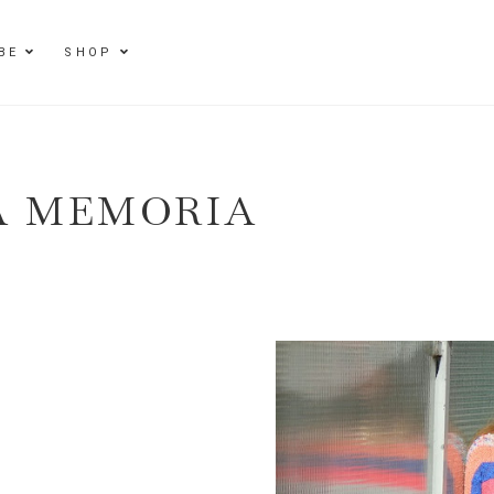
BE
SHOP
A MEMORIA
E