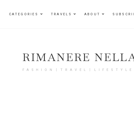
Damenmode im SAILERstyle Onlineshop
CATEGORIES
TRAVELS
ABOUT
SUBSCRI
RIMANERE NELL
FASHION〡TRAVEL〡LIFESTYL