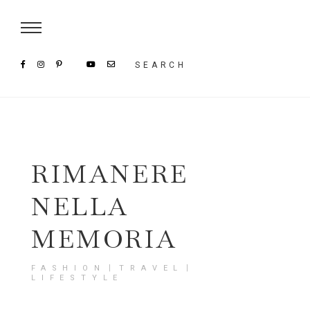
Damenmode im SAILERstyle Onlineshop
SEARCH
RIMANERE
NELLA
MEMORIA
FASHION〡TRAVEL〡
LIFESTYLE