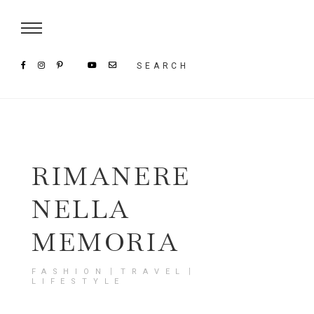
Damenmode im SAILERstyle Onlineshop
SEARCH
RIMANERE
NELLA
MEMORIA
FASHION〡TRAVEL〡
LIFESTYLE