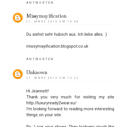
ANTWORTEN
Missymayification
21. MÄRZ 2015 UM 14:58
Du siehst sehr hubsch aus. Ich liebe alles. :)
missymayification.blogspot.co.uk
ANTWORTEN
Unknown
21. MÄRZ 2015 UM 15:22
Hi Jeannett!
Thank you very much for visiting my site
http://luxuryready2wear.eu/
I'm looking forward to reading more interesting
things on your site.
Ps.: Love your shoes. They lookvery much like