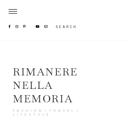
Damenmode im SAILERstyle Onlineshop
SEARCH
RIMANERE
NELLA
MEMORIA
FASHION〡TRAVEL〡
LIFESTYLE