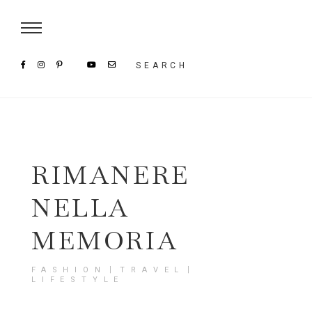
Damenmode im SAILERstyle Onlineshop
SEARCH
RIMANERE
NELLA
MEMORIA
FASHION〡TRAVEL〡
LIFESTYLE