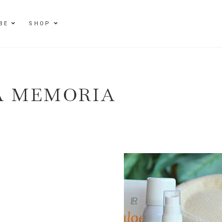
BE
SHOP
A MEMORIA
E