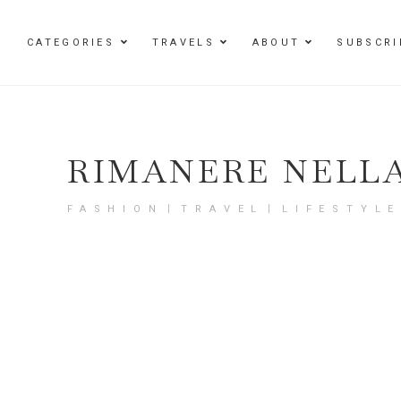
Damenmode im SAILERstyle Onlineshop
CATEGORIES
TRAVELS
ABOUT
SUBSCRI
RIMANERE NELL
FASHION〡TRAVEL〡LIFESTYL