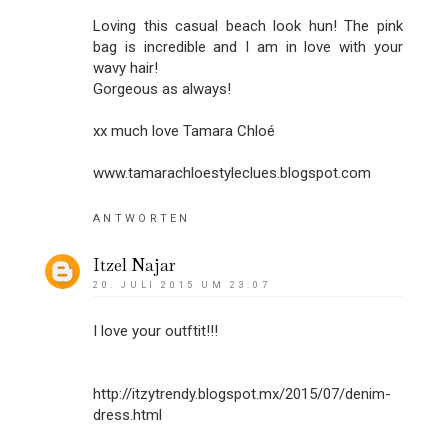
Loving this casual beach look hun! The pink
bag is incredible and I am in love with your
wavy hair!
Gorgeous as always!
xx much love Tamara Chloé
www.tamarachloestyleclues.blogspot.com
ANTWORTEN
Itzel Najar
20. JULI 2015 UM 23:07
I love your outftit!!!
http://itzytrendy.blogspot.mx/2015/07/denim-
dress.html