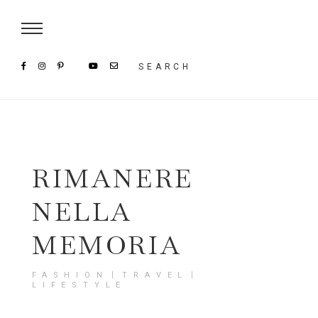
Damenmode im SAILERstyle Onlineshop
SEARCH
RIMANERE
NELLA
MEMORIA
FASHION〡TRAVEL〡
LIFESTYLE