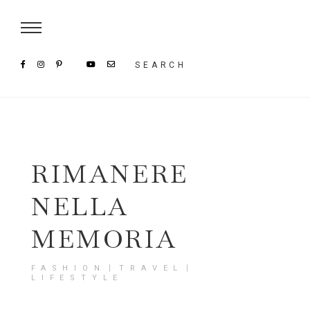
Damenmode im SAILERstyle Onlineshop
SEARCH
RIMANERE
NELLA
MEMORIA
FASHION〡TRAVEL〡
LIFESTYLE