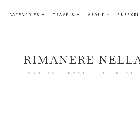
Damenmode im SAILERstyle Onlineshop
CATEGORIES
TRAVELS
ABOUT
SUBSCRI
RIMANERE NELL
FASHION〡TRAVEL〡LIFESTYL