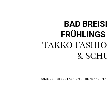
BAD BREIS
FRÜHLING
TAKKO FASHIO
& SCH
ANZEIGE
.
EIFEL
.
FASHION
.
RHEINLAND-PFA