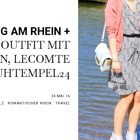
IG AM RHEIN +
OUTFIT MIT
S
N, LECOMTE
UHTEMPEL24
24 MAI 16
LZ
.
ROMANTISCHER RHEIN
.
TRAVEL