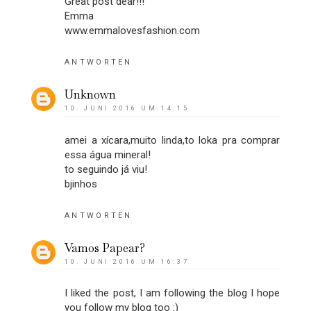
Great post dear!!!
Emma
www.emmalovesfashion.com
ANTWORTEN
Unknown
10. JUNI 2016 UM 14:15
amei a xícara,muito linda,to loka pra comprar
essa água mineral!
to seguindo já viu!
bjinhos
ANTWORTEN
Vamos Papear?
10. JUNI 2016 UM 16:37
I liked the post, I am following the blog I hope
you follow my blog too :)