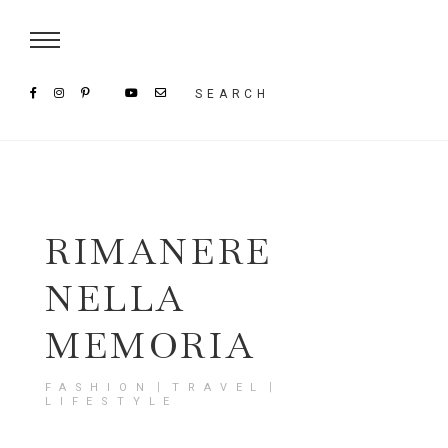
Damenmode im SAILERstyle Onlineshop
SEARCH
RIMANERE
NELLA
MEMORIA
FASHION〡TRAVEL〡
LIFESTYLE