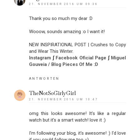
21. NOVEMBER 2016 UM 09:36
Thank you so much my dear :D
Wooow, sounds amazing :o I want it!
NEW INSPIRATIONAL POST | Crushes to Copy
and Wear This Winter.
Instagram
∫
Facebook Oficial Page
∫
Miguel
Gouveia / Blog Pieces Of Me :D
ANTWORTEN
TheNotSoGirlyGirl
21. NOVEMBER 2016 UM 10:47
omg this looks awesome! It's like a regular
watch but it's a smart watch! love it :)
I'm following your blog, it's awesome! :) I'd love
if you could follow me too =)