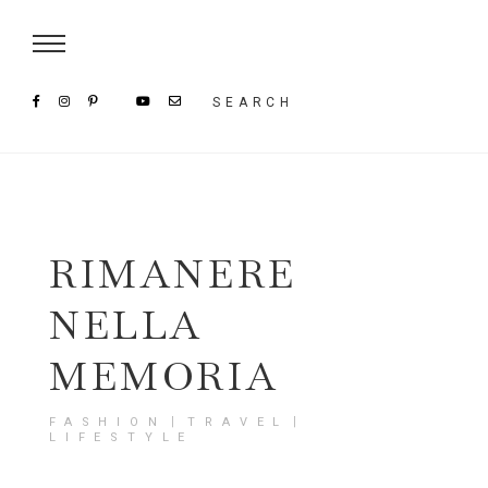
Damenmode im SAILERstyle Onlineshop
SEARCH
RIMANERE
NELLA
MEMORIA
FASHION〡TRAVEL〡
LIFESTYLE