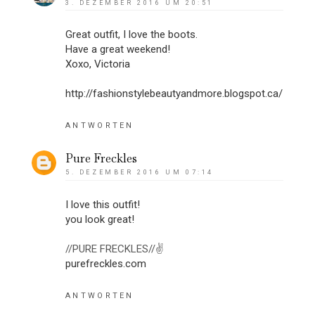
3. DEZEMBER 2016 UM 20:51
Great outfit, I love the boots.
Have a great weekend!
Xoxo, Victoria
http://fashionstylebeautyandmore.blogspot.ca/
ANTWORTEN
Pure Freckles
5. DEZEMBER 2016 UM 07:14
I love this outfit!
you look great!
//PURE FRECKLES//✌
purefreckles.com
ANTWORTEN