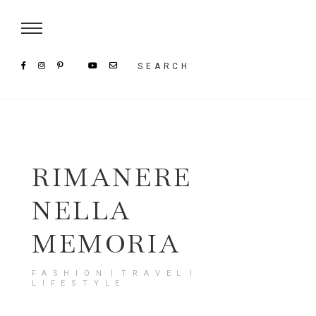
Damenmode im SAILERstyle Onlineshop
SEARCH
RIMANERE
NELLA
MEMORIA
FASHION〡TRAVEL〡
LIFESTYLE