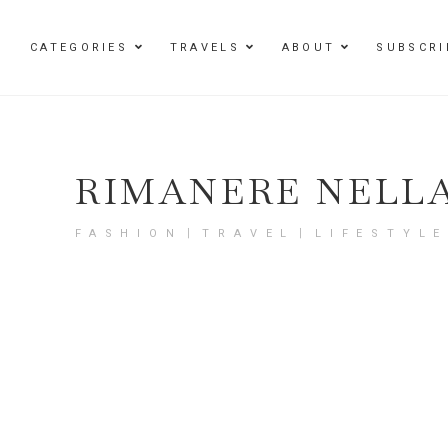
Damenmode im SAILERstyle Onlineshop
CATEGORIES
TRAVELS
ABOUT
SUBSCRI
RIMANERE NELL
FASHION〡TRAVEL〡LIFESTYL