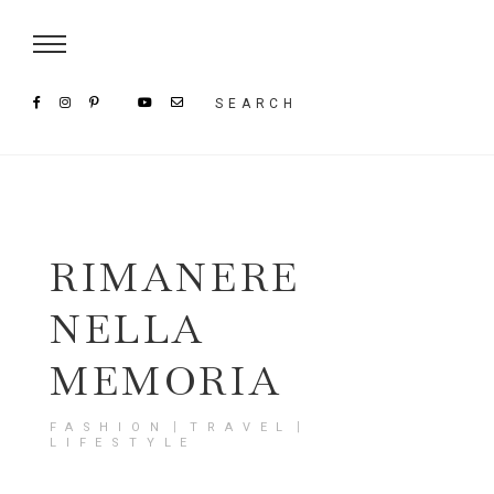
Damenmode im SAILERstyle Onlineshop
SEARCH
RIMANERE
NELLA
MEMORIA
FASHION〡TRAVEL〡
LIFESTYLE