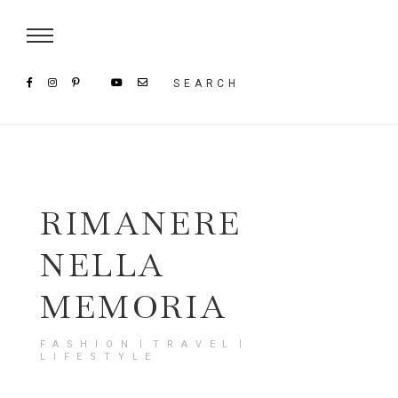
Damenmode im SAILERstyle Onlineshop
SEARCH
RIMANERE
NELLA
MEMORIA
FASHION〡TRAVEL〡
LIFESTYLE