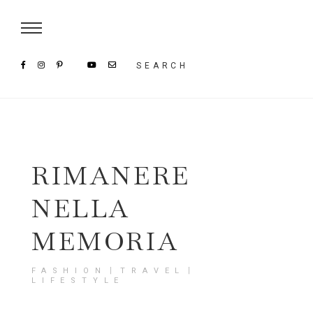
Damenmode im SAILERstyle Onlineshop
SEARCH
RIMANERE
NELLA
MEMORIA
FASHION〡TRAVEL〡
LIFESTYLE