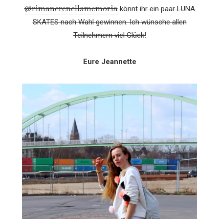
@rimanerenellamemoria
könnt ihr ein paar LUNA
SKATES nach Wahl gewinnen. Ich wünsche allen
Teilnehmern viel Glück!
Eure Jeannette