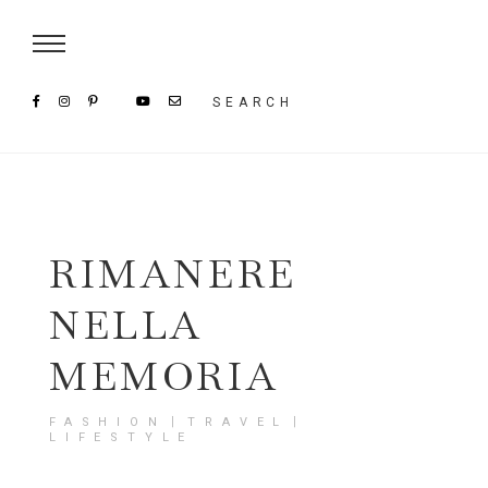
Damenmode im SAILERstyle Onlineshop
SEARCH
RIMANERE
NELLA
MEMORIA
FASHION〡TRAVEL〡
LIFESTYLE