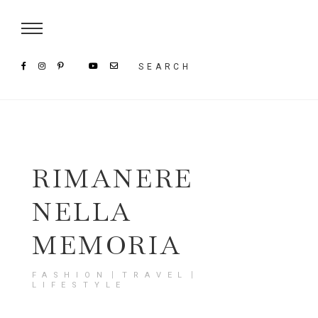
Damenmode im SAILERstyle Onlineshop
SEARCH
RIMANERE
NELLA
MEMORIA
FASHION〡TRAVEL〡
LIFESTYLE