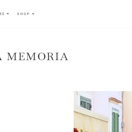
BE
SHOP
A MEMORIA
E