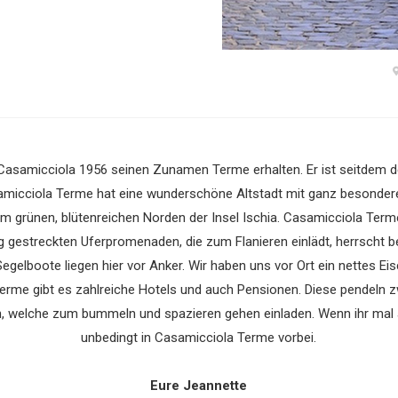
Casamicciola 1956 seinen Zunamen Terme erhalten. Er ist seitdem der
micciola Terme hat eine wunderschöne Altstadt mit ganz besonderem
 im grünen, blütenreichen Norden der Insel Ischia. Casamicciola Ter
g gestreckten Uferpromenaden, die zum Flanieren einlädt, herrscht 
egelboote liegen hier vor Anker. Wir haben uns vor Ort ein nettes E
rme gibt es zahlreiche Hotels und auch Pensionen. Diese pendeln zw
, welche zum bummeln und spazieren gehen einladen. Wenn ihr mal a
unbedingt in Casamicciola Terme vorbei.
Eure Jeannette