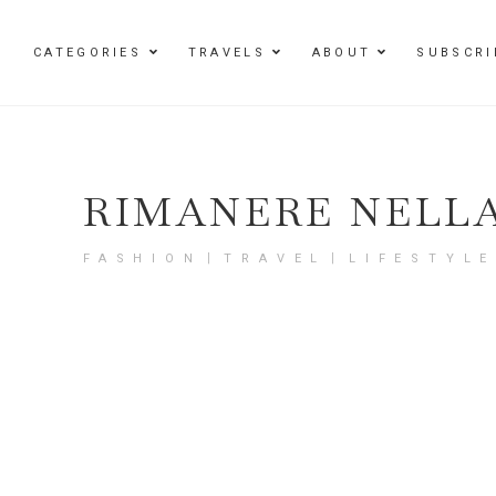
Damenmode im SAILERstyle Onlineshop
CATEGORIES
TRAVELS
ABOUT
SUBSCRI
RIMANERE NELL
FASHION〡TRAVEL〡LIFESTYL