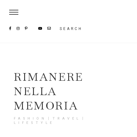
Damenmode im SAILERstyle Onlineshop
SEARCH
RIMANERE
NELLA
MEMORIA
FASHION〡TRAVEL〡
LIFESTYLE