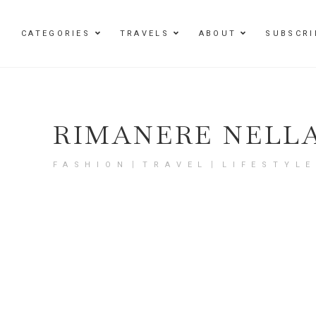
Damenmode im SAILERstyle Onlineshop
CATEGORIES
TRAVELS
ABOUT
SUBSCRI
RIMANERE NELL
FASHION〡TRAVEL〡LIFESTYL