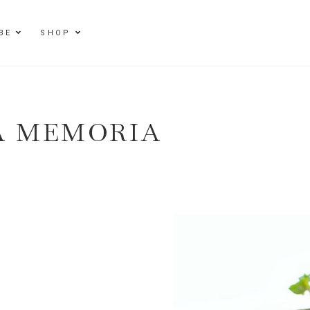
BE
SHOP
A MEMORIA
E