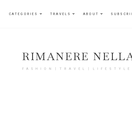
Damenmode im SAILERstyle Onlineshop
CATEGORIES
TRAVELS
ABOUT
SUBSCRI
RIMANERE NELL
FASHION〡TRAVEL〡LIFESTYL