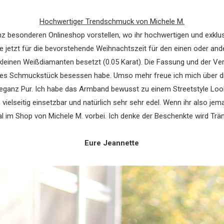
Hochwertiger Trendschmuck von Michele M.
z besonderen Onlineshop vorstellen, wo ihr hochwertigen und exklu
e jetzt für die bevorstehende Weihnachtszeit für den einen oder ande
7 kleinen Weißdiamanten besetzt (0.05 Karat). Die Fassung und der V
iges Schmuckstück besessen habe. Umso mehr freue ich mich über 
Eleganz Pur. Ich habe das Armband bewusst zu einem Streetstyle Look
, vielseitig einsetzbar und natürlich sehr sehr edel. Wenn ihr also j
 im Shop von Michele M. vorbei. Ich denke der Beschenkte wird Trän
Eure Jeannette