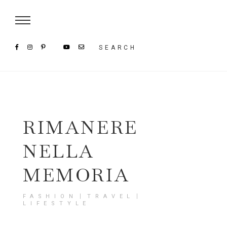
Damenmode im SAILERstyle Onlineshop
SEARCH
RIMANERE
NELLA
MEMORIA
FASHION〡TRAVEL〡
LIFESTYLE